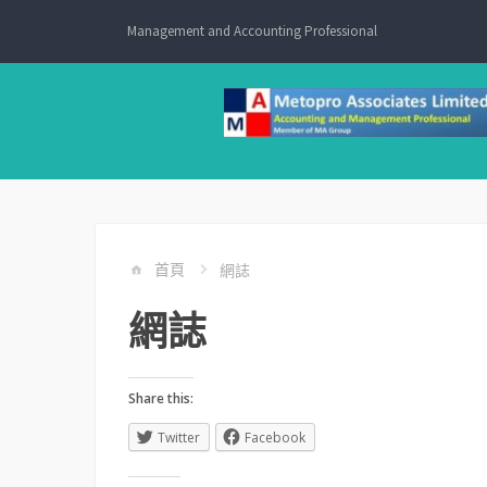
Skip
Management and Accounting Professional
to
content
首頁
網誌
網誌
Share this:
Twitter
Facebook