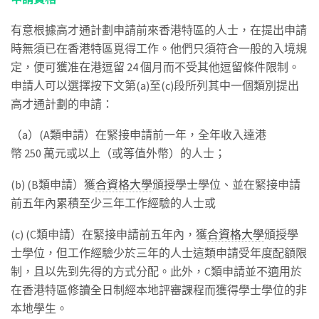
有意根據高才通計劃申請前來香港特區的人士，在提出申請
時無須已在香港特區覓得工作。他們只須符合一般的入境規
定，便可獲准在港逗留 24 個月而不受其他逗留條件限制。
申請人可以選擇按下文第(a)至(c)段所列其中一個類別提出
高才通計劃的申請：
（a）(A類申請）在緊接申請前一年，全年收入達港
幣 250 萬元或以上（或等值外幣）的人士；
(b) (B類申請）獲
合資格大學
頒授學士學位、並在緊接申請
前五年內累積至少三年工作經驗的人士或
(c) (C類申請）在緊接申請前五年內，獲
合資格大學
頒授學
士學位，但工作經驗少於三年的人士這類申請受年度配額限
制，且以先到先得的方式分配。此外，C類申請並不適用於
在香港特區修讀全日制經本地評審課程而獲得學士學位的非
本地學生。