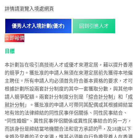
詳情請瀏覽入境處網頁
優秀人才入境計劃(優才)
回到引進人才
立即報價
目標
本計劃旨在吸引高技術人才或優才來港定居，藉以提升香港
的競爭力。獲批准的申請人無須在來港定居前先獲得本地僱
主聘任。所有申請人均必須首先符合基本資格的要求，才可
根據計劃所設兩套計分制度的其中一套獲取分數，與其他申
請人競爭配額。兩套計分制度分別是「
綜合計分制
」和「
成
就計分制
」。獲批准的申請人可帶同其配偶或其根據締結當
地有效的法律締結的同性民事伴侶關係、同性民事結合、
“同性婚姻”、異性民事伴侶關係或異性民事結合的另一方，
註
而該身份是締結當地機關合法和官方承認的
，及18歲以下
未婚及受養的子女來港，惟其必須能自行負擔受養人在香港